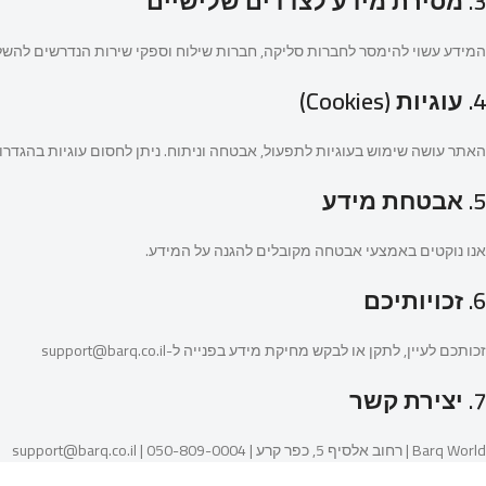
3. מסירת מידע לצדדים שלישיים
המידע עשוי להימסר לחברות סליקה, חברות שילוח וספקי שירות הנדרשים להשלמת
4. עוגיות (Cookies)
האתר עושה שימוש בעוגיות לתפעול, אבטחה וניתוח. ניתן לחסום עוגיות בהגדרו
5. אבטחת מידע
אנו נוקטים באמצעי אבטחה מקובלים להגנה על המידע.
6. זכויותיכם
זכותכם לעיין, לתקן או לבקש מחיקת מידע בפנייה ל-support@barq.co.il
7. יצירת קשר
Barq World | רחוב אלסיף 5, כפר קרע | 050-809-0004 | support@barq.co.il