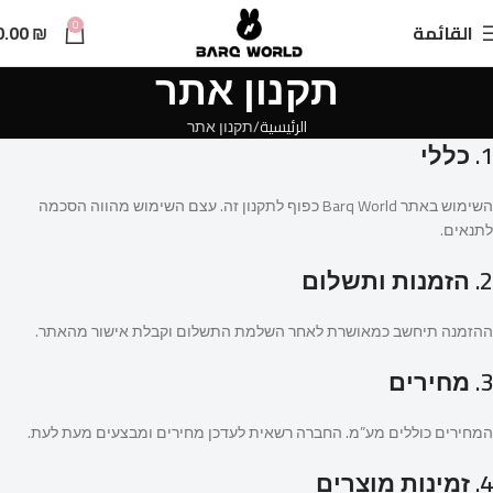
n
0
القائمة
₪
0.00
t
תקנון אתר
الرئيسية
תקנון אתר
1. כללי
השימוש באתר Barq World כפוף לתקנון זה. עצם השימוש מהווה הסכמה
לתנאים.
2. הזמנות ותשלום
ההזמנה תיחשב כמאושרת לאחר השלמת התשלום וקבלת אישור מהאתר.
3. מחירים
המחירים כוללים מע”מ. החברה רשאית לעדכן מחירים ומבצעים מעת לעת.
4. זמינות מוצרים