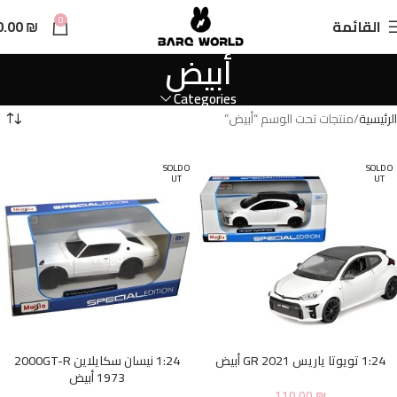
n
0
القائمة
₪
0.00
t
أبيض
Categories
الرئيسية
منتجات تحت الوسم “أبيض”
SOLD O
SOLD O
UT
UT
1:24 تويوتا ياريس GR 2021 أبيض
1:24 نيسان سكايلاين 2000GT-R
1973 أبيض
110.00
₪