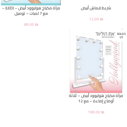
شريط قماش أبيض
مرآة مكياج هوليوود أبيض – (LED) –
مع 7 لمبات – توصيل
12.00
₪
89.00
₪
SOLD O
UT
مرآة مكياج هوليوود أبيض – ثلاثة
أوضاع إضاءة – مع 12
180.00
₪