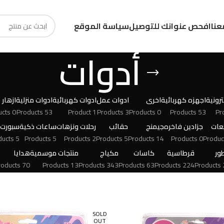
عنا
افحص عنوانك للتوصيل
سياسة الموقع
أدوات
رونية
اجهزه كهربائية
اخرى
ادوات عمل
ادوات كهربائية
ادوات منزلية
ازهار
0 Products
53 Products
1 Product
3 Products
0 Products
53 Products
عات
جزادين فاخره
جيمنج
حقائب
رحلات ونزهات
ساعات ذكية
سبورت
5 Products
5 Products
2 Products
5 Products
14 Products
0 Products
ور
قرطاسية
كاسات
مكياج
منتجات موسمية
هدايا
70 Products
13 Products
343 Products
63 Products
224 Products
24
SOLD
OUT