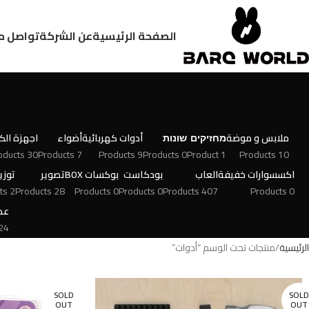
الصفحة الرئيسية
عن الشركة
تواصل م
ملابس و موضة
מחזיקים
שונות
أدوات كهربائية
أضواء
اجهزة الكت
30 Products
7 Products
9 Products
0 Products
1 Product
10 Products
اكسسوارات خفيفة
العاب
بودكاست
بوكسات BOX
تصوير
توزي
2 Products
28 Products
0 Products
0 Products
407 Products
0 Products
عط
 Products
الرئيسية
منتجات تحت الوسم “أدوات”
SOLD
SOLD
OUT
OUT