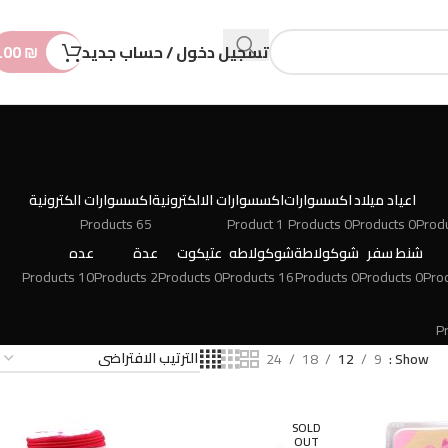
n
t
تسجيل دخول / حساب جديد
₪
.00
اعياد ميلاد
اكسسوارات
اكسسوارات الالكترونية
اكسسوارات الكترونية
65 Products
1 Product
0 Products
0 Products
شنط سفر
شوكولاطة
شوكولاطه
عتيكوت
عدة
عده
10 Products
2 Products
0 Products
16 Products
0 Products
0 Products
24
18
12
9
Show
SOLD
OUT