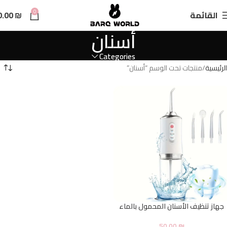
n
0
القائمة
₪
0.00
t
أسنان
Categories
الرئيسية
منتجات تحت الوسم “أسنان”
جهاز تنظيف الأسنان المحمول بالماء
50.00
₪