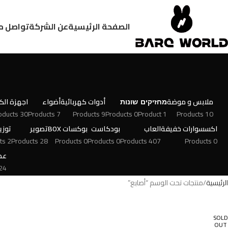
الصفحة الرئيسية
عن الشركة
تواصل م
ملابس و موضة
מחזיקים
שונות
أدوات كهربائية
أضواء
اجهزة الكت
30 Products
7 Products
9 Products
0 Products
1 Product
10 Products
اكسسوارات خفيفة
العاب
بودكاست
بوكسات BOX
تصوير
توزي
2 Products
28 Products
0 Products
0 Products
407 Products
0 Products
عط
 Products
الرئيسية
منتجات تحت الوسم “أصابع”
SOLD
OUT