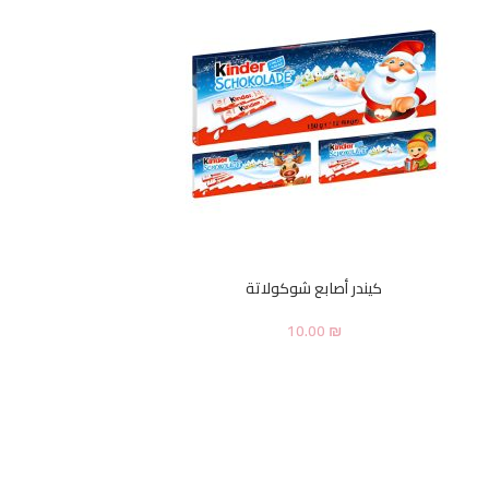
كيندر أصابع شوكولاتة
10.00
₪