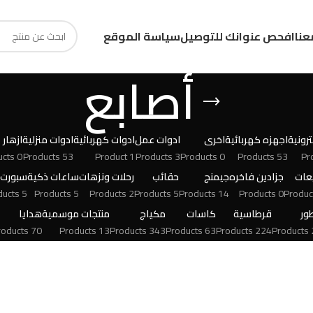
عنا
افحص عنوانك للتوصيل
سياسة الموقع
أصابع
رونية
اجهزه كهربائية
اخرى
ادوات عمل
ادوات كهربائية
ادوات منزلية
ازهار
0 Products
53 Products
1 Product
3 Products
0 Products
53 Products
عات
جزادين فاخره
جيمنج
حقائب
رحلات ونزهات
ساعات ذكية
سبورت
5 Products
5 Products
2 Products
5 Products
14 Products
0 Products
ور
قرطاسية
كاسات
مكياج
منتجات موسمية
هدايا
70 Products
13 Products
343 Products
63 Products
224 Products
24