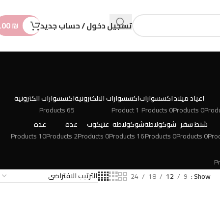
n
t
تسجيل دخول / حساب جديد
₪
.00
اعياد ميلاد
اكسسوارات
اكسسوارات الالكترونية
اكسسوارات الكترونية
65 Products
1 Product
0 Products
0 Products
شنط سفر
شوكولاطة
شوكولاطه
عتيكوت
عدة
عده
10 Products
2 Products
0 Products
16 Products
0 Products
0 Products
24
18
12
9
Show