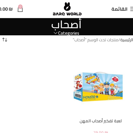
n
0
القائمة
₪
0.00
t
أصحاب
Categories
الرئيسية
منتجات تحت الوسم “أصحاب”
لعبة تفكير أصحاب المهن
29.00
₪