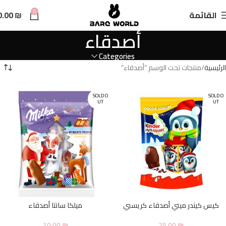
n
0
القائمة
₪
0.00
t
أصدقاء
Categories
الرئيسية
منتجات تحت الوسم “أصدقاء”
SOLD O
SOLD O
UT
UT
كيس كيندر ميني أصدقاء كريسبي
ميلكا سانتا أصدقاء
10.00
₪
25.00
₪