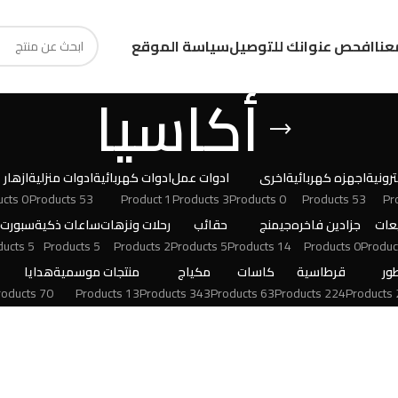
عنا
افحص عنوانك للتوصيل
سياسة الموقع
أكاسيا
رونية
اجهزه كهربائية
اخرى
ادوات عمل
ادوات كهربائية
ادوات منزلية
ازهار
0 Products
53 Products
1 Product
3 Products
0 Products
53 Products
عات
جزادين فاخره
جيمنج
حقائب
رحلات ونزهات
ساعات ذكية
سبورت
5 Products
5 Products
2 Products
5 Products
14 Products
0 Products
ور
قرطاسية
كاسات
مكياج
منتجات موسمية
هدايا
70 Products
13 Products
343 Products
63 Products
224 Products
24