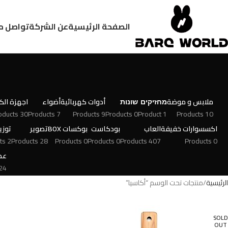
الصفحة الرئيسية
عن الشركة
تواصل م
ملابس و موضة
מחזיקים
שונות
أدوات كهربائية
أضواء
اجهزة الكت
30 Products
7 Products
9 Products
0 Products
1 Product
10 Products
اكسسوارات خفيفة
العاب
بودكاست
بوكسات BOX
تصوير
توزي
2 Products
28 Products
0 Products
0 Products
407 Products
0 Products
عط
 Products
الرئيسية
منتجات تحت الوسم “أكاسيا”
SOLD
OUT