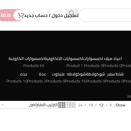
n
t
تسجيل دخول / حساب جديد
₪
.00
اعياد ميلاد
اكسسوارات
اكسسوارات الالكترونية
اكسسوارات الكترونية
65 Products
1 Product
0 Products
0 Products
شنط سفر
شوكولاطة
شوكولاطه
عتيكوت
عدة
عده
10 Products
2 Products
0 Products
16 Products
0 Products
0 Products
24
18
12
9
Show