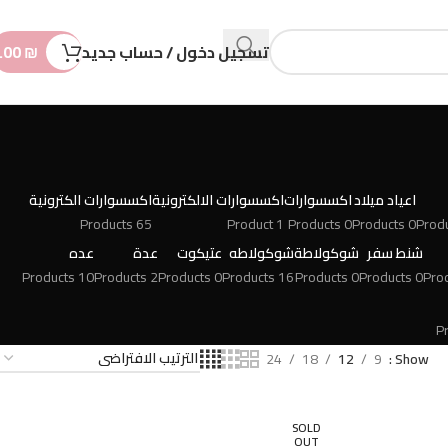
n
t
تسجيل دخول / حساب جديد
₪
.00
اعياد ميلاد
اكسسوارات
اكسسوارات الالكترونية
اكسسوارات الكترونية
65 Products
1 Product
0 Products
0 Products
شنط سفر
شوكولاطة
شوكولاطه
عتيكوت
عدة
عده
10 Products
2 Products
0 Products
16 Products
0 Products
0 Products
24
18
12
9
Show
SOLD
OUT