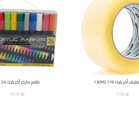
 أكريليك 1/6 130YD
طقم ماركر أكريليك 24 لون
79.00
₪
7.00
₪