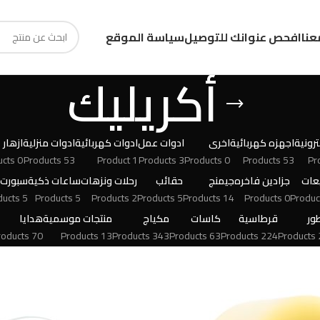
عنا
افحص عنوانك للتوصيل
سياسة الموقع
أكريليك
رونية
اجهزه كهربائية
اخرى
ادوات عمل
ادوات كهربائية
ادوات منزلية
ازهار
0 Products
53 Products
1 Product
3 Products
0 Products
53 Products
عات
جزادين فاخره
جيمنج
حقائب
رحلات ونزهات
ساعات ذكية
سبورت
5 Products
5 Products
2 Products
5 Products
14 Products
0 Products
ور
قرطاسية
كاسات
مكياج
منتجات موسمية
هدايا
70 Products
13 Products
343 Products
63 Products
224 Products
24