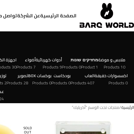
الصفحة الرئيسية
عن الشركة
تواصل م
ملابس و موضة
מחזיקים
שונות
أدوات كهربائية
أضواء
اجهزة الكت
30 Products
7 Products
9 Products
0 Products
1 Product
10 Products
اكسسوارات خفيفة
العاب
بودكاست
بوكسات BOX
تصوير
توزي
2 Products
28 Products
0 Products
0 Products
407 Products
0 Products
عط
 Products
الرئيسية
منتجات تحت الوسم “أكريليك”
SOLD
OUT