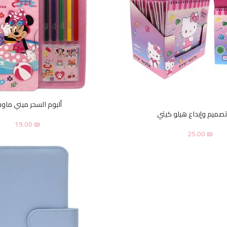
ألبوم السحر ميني ما
تصميم وإبداع هيلو كيتي
19.00
₪
25.00
₪