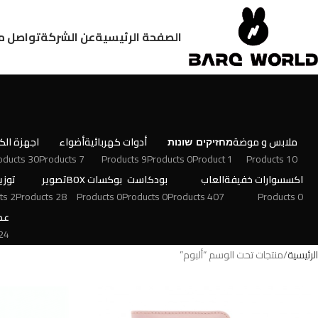
الصفحة الرئيسية
عن الشركة
تواصل م
ملابس و موضة
מחזיקים
שונות
أدوات كهربائية
أضواء
اجهزة الكت
30 Products
7 Products
9 Products
0 Products
1 Product
10 Products
اكسسوارات خفيفة
العاب
بودكاست
بوكسات BOX
تصوير
توزي
2 Products
28 Products
0 Products
0 Products
407 Products
0 Products
عط
 Products
الرئيسية
منتجات تحت الوسم “ألبوم”