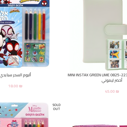
م 108 صور MINI INSTAX GREEN LIME 0825-2234S
ألبوم السحر سبايدي
أخضر ليموني
18.00
₪
45.00
₪
SOLD
OUT