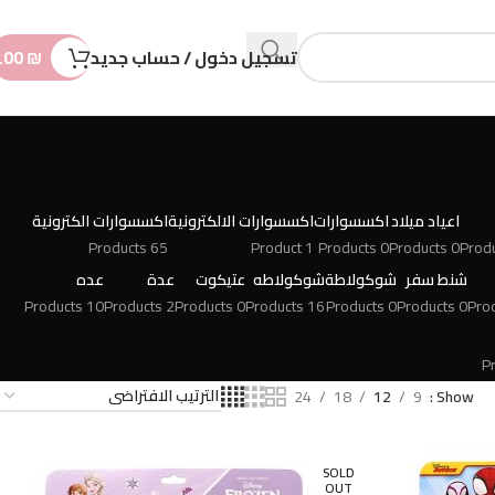
n
t
تسجيل دخول / حساب جديد
₪
.00
اعياد ميلاد
اكسسوارات
اكسسوارات الالكترونية
اكسسوارات الكترونية
65 Products
1 Product
0 Products
0 Products
شنط سفر
شوكولاطة
شوكولاطه
عتيكوت
عدة
عده
10 Products
2 Products
0 Products
16 Products
0 Products
0 Products
24
18
12
9
Show
SOLD
OUT