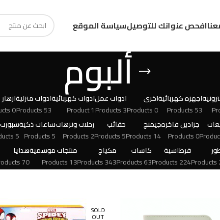
عنا
افحص عنوانك للتوصيل
سياسة الموقع
ألبوم
رونية
اجهزه كهربائية
اخرى
ادوات عمل
ادوات كهربائية
ادوات منزلية
ازهار
0 Products
53 Products
1 Product
3 Products
0 Products
53 Products
عات
جزادين فاخره
جيمنج
حقائب
رحلات ونزهات
ساعات ذكية
سبورت
5 Products
5 Products
2 Products
5 Products
14 Products
0 Products
ور
قرطاسية
كاسات
مكياج
منتجات موسمية
هدايا
70 Products
13 Products
343 Products
63 Products
224 Products
24
SOLD
OUT