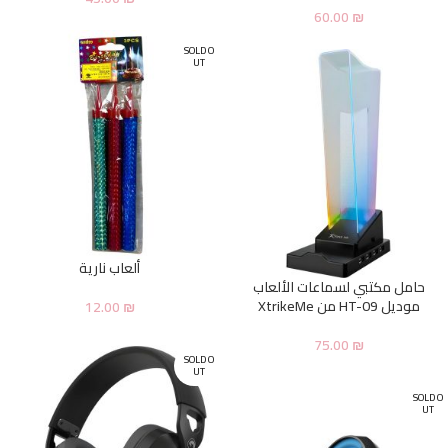
60.00
₪
SOLD O
UT
ألعاب نارية
حامل مكتبي لسماعات الألعاب
موديل HT-09 من XtrikeMe
12.00
₪
75.00
₪
SOLD O
UT
SOLD O
UT