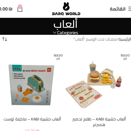
n
0
القائمة
₪
0.00
t
ألعاب
Categories
الرئيسية
منتجات تحت الوسم “ألعاب”
SOLD O
SOLD O
UT
UT
ألعاب خشبية KABI – طقم تحضير
ألعاب خشبية KABI – ماكينة توست
همبرغر
45.00
₪