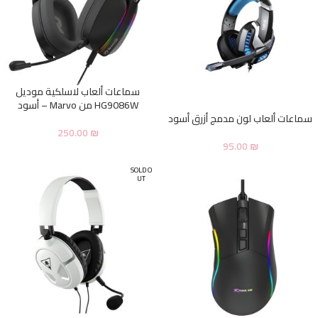
سماعات ألعاب لاسلكية موديل
HG9086W من Marvo – أسود
سماعات ألعاب لون مدمج أزرق أسود
250.00
₪
95.00
₪
SOLD O
UT