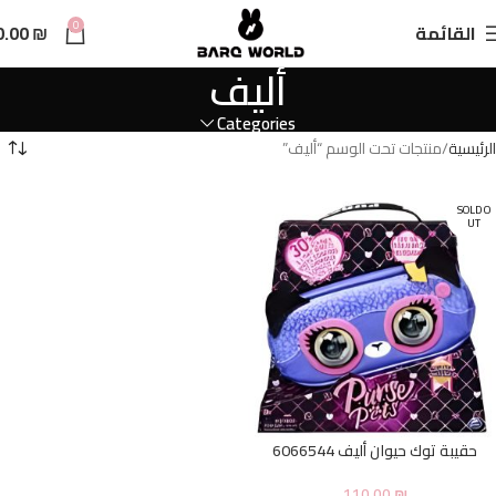
n
0
القائمة
₪
0.00
t
أليف
Categories
الرئيسية
منتجات تحت الوسم “أليف”
SOLD O
UT
حقيبة توك حيوان أليف 6066544
110.00
₪