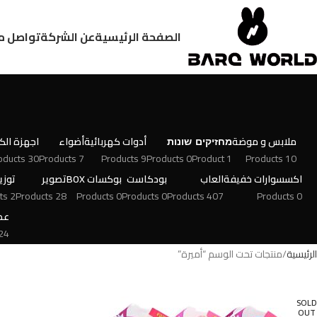
الصفحة الرئيسية
عن الشركة
تواصل م
ملابس و موضة
מחזיקים
שונות
أدوات كهربائية
أضواء
اجهزة الكت
30 Products
7 Products
9 Products
0 Products
1 Product
10 Products
اكسسوارات خفيفة
العاب
بودكاست
بوكسات BOX
تصوير
توزي
2 Products
28 Products
0 Products
0 Products
407 Products
0 Products
عط
 Products
الرئيسية
منتجات تحت الوسم “أميرة”
SOLD
OUT