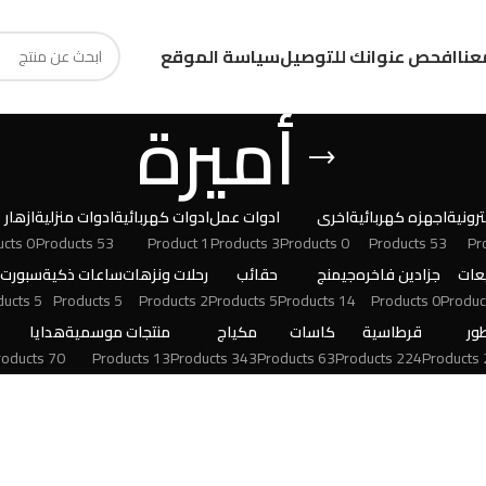
عنا
افحص عنوانك للتوصيل
سياسة الموقع
أميرة
رونية
اجهزه كهربائية
اخرى
ادوات عمل
ادوات كهربائية
ادوات منزلية
ازهار
0 Products
53 Products
1 Product
3 Products
0 Products
53 Products
عات
جزادين فاخره
جيمنج
حقائب
رحلات ونزهات
ساعات ذكية
سبورت
5 Products
5 Products
2 Products
5 Products
14 Products
0 Products
ور
قرطاسية
كاسات
مكياج
منتجات موسمية
هدايا
70 Products
13 Products
343 Products
63 Products
224 Products
24