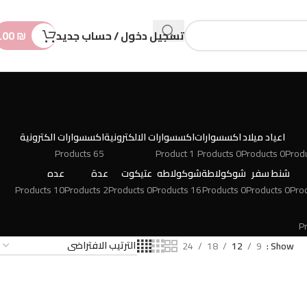
n
t
تسجيل دخول / حساب جديد
₪
.00
اعياد ميلاد
اكسسوارات
اكسسوارات الالكترونية
اكسسوارات الكترونية
65 Products
1 Product
0 Products
0 Products
شنط سفر
شوكولاطة
شوكولاطه
عتيكوت
عدة
عده
10 Products
2 Products
0 Products
16 Products
0 Products
0 Products
24
18
12
9
Show