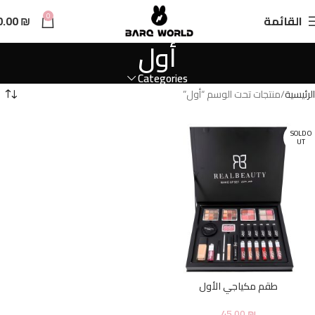
n
0
القائمة
₪
0.00
t
أول
Categories
الرئيسية
منتجات تحت الوسم “أول”
SOLD O
UT
طقم مكياجي الأول
45.00
₪