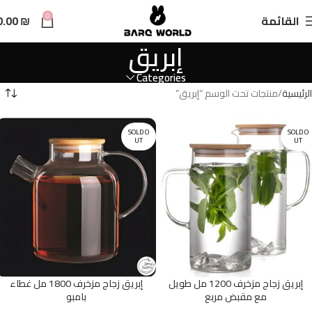
n
0
القائمة
₪
0.00
t
إبريق
Categories
الرئيسية
منتجات تحت الوسم “إبريق”
SOLD O
SOLD O
UT
UT
إبريق زجاج مزخرف 1200 مل طويل
إبريق زجاج مزخرف 1800 مل غطاء
مع مقبض مربع
بامبو