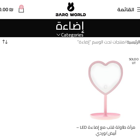
n
0
القائمة
₪
0.00
t
إضاءة
Categories
الرئيسية
منتجات تحت الوسم “إضاءة”
SOLD O
UT
مرآة طاولة قلب مع إضاءة LED –
أبيض/وردي