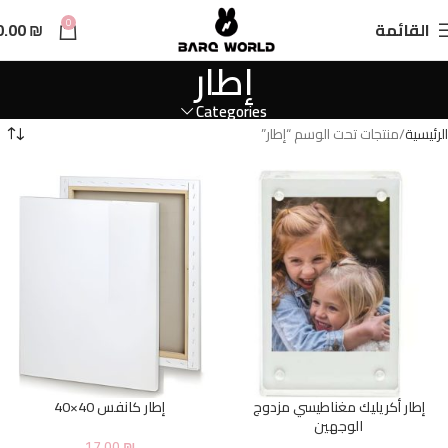
n
0
القائمة
₪
0.00
t
إطار
Categories
الرئيسية
منتجات تحت الوسم “إطار”
إطار أكريليك مغناطيسي مزدوج
إطار كانفس 40×40
الوجهين
17.00
₪