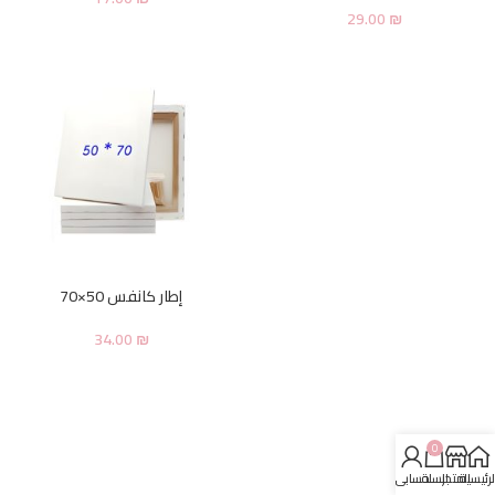
29.00
₪
إطار كانفس 50×70
34.00
₪
0
لرئيسية
المتجر
السلة
حسابي