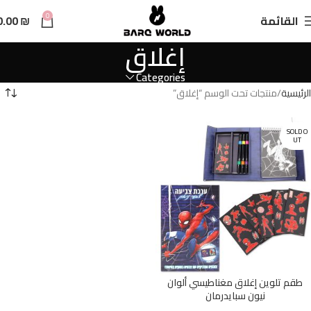
n
0
القائمة
₪
0.00
t
إغلاق
Categories
الرئيسية
منتجات تحت الوسم “إغلاق”
SOLD O
UT
طقم تلوين إغلاق مغناطيسي ألوان
نيون سبايدرمان