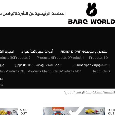
الصفحة الرئيسية
عن الشركة
تواصل م
ملابس و موضة
מחזיקים
שונות
أدوات كهربائية
أضواء
اجهزة الكت
30 Products
7 Products
9 Products
0 Products
1 Product
10 Products
اكسسوارات خفيفة
العاب
بودكاست
بوكسات BOX
تصوير
توزي
2 Products
28 Products
0 Products
0 Products
407 Products
0 Products
عط
 Products
الرئيسية
منتجات تحت الوسم “باترول”
SOLD
SOLD
OUT
OUT