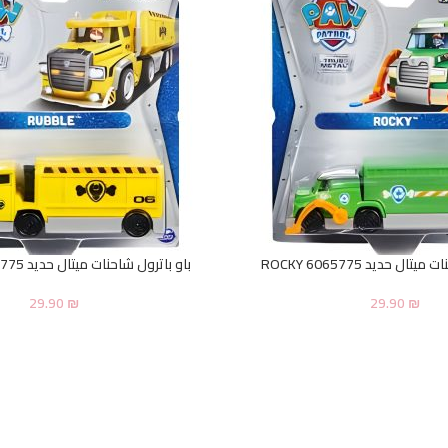
ال حديد ROCKY 6065775
باو باترول شاحنات ميتال حديد RUBBLE 6065775
29.90
₪
29.90
₪