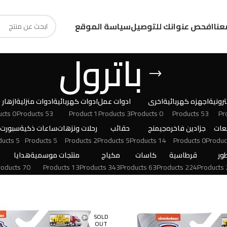
عنا
افحص عنوانك للتوصيل
سياسة الموقع
باترول
رونية
اجهزه كهربائية
اخرى
ادوات عمل
ادوات كهربائية
ادوات منزلية
ازهار
0 Products
53 Products
1 Product
3 Products
0 Products
53 Products
عات
جزادين فاخره
جيمنج
حقائب
رحلات ونزهات
ساعات ذكية
سبورت
5 Products
5 Products
2 Products
5 Products
14 Products
0 Products
ور
قرطاسية
كاسات
مكياج
منتجات موسمية
هدايا
70 Products
13 Products
343 Products
63 Products
224 Products
24
SOLD
OUT