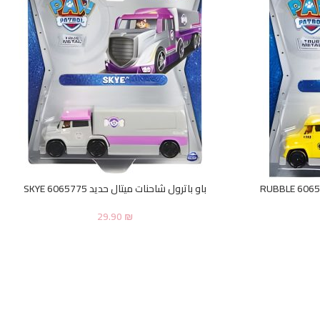
باو باترول شاحنات ميتال حديد SKYE 6065775
29.90
₪