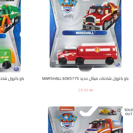
باو باترول شاحنات ميتال حديد MARSHALL 6065775
باو باترول شاحنات ميت
29.90
₪
SOLD
OUT