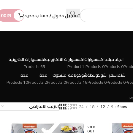
n
t
تسجيل دخول / حساب جديد
₪
.00
اعياد ميلاد
اكسسوارات
اكسسوارات الالكترونية
اكسسوارات الكترونية
65 Products
1 Product
0 Products
0 Products
شنط سفر
شوكولاطة
شوكولاطه
عتيكوت
عدة
عده
10 Products
2 Products
0 Products
16 Products
0 Products
0 Products
24
18
12
9
Show
SOLD
OUT