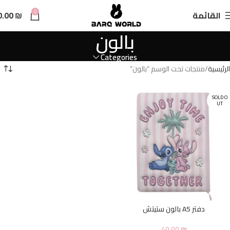
n
0
القائمة
₪
0.00
t
بالون
Categories
الرئيسية
منتجات تحت الوسم “بالون”
SOLD O
UT
دفتر A5 بالون ستيتش
40.00
₪