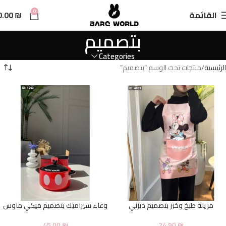
n
0
القائمة
₪
0.00
t
بتصميم
Categories
الرئيسية
منتجات تحت الوسم “بتصميم”
مريلة طبخ وخبز بتصميم ديزني
وعاء سيراميك بتصميم ميكي ماوس
45.00
₪
24.90
₪