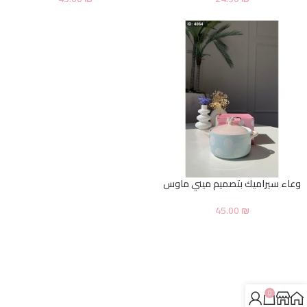
وعاء سيراميك بتصميم ميني ماوس
45.00
₪
0