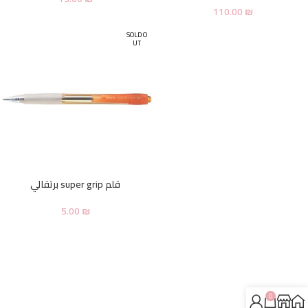
110.00
₪
SOLD O
UT
قلم super grip برتقالي
5.00
₪
0