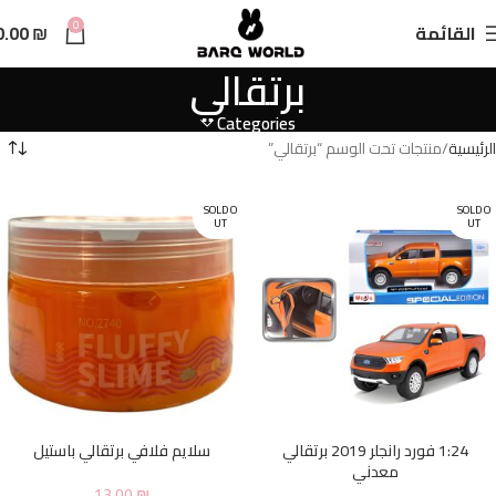
n
0
القائمة
₪
0.00
t
برتقالي
Categories
الرئيسية
منتجات تحت الوسم “برتقالي”
SOLD O
SOLD O
UT
UT
1:24 فورد رانجلر 2019 برتقالي
سلايم فلافي برتقالي باستيل
معدني
13.00
₪