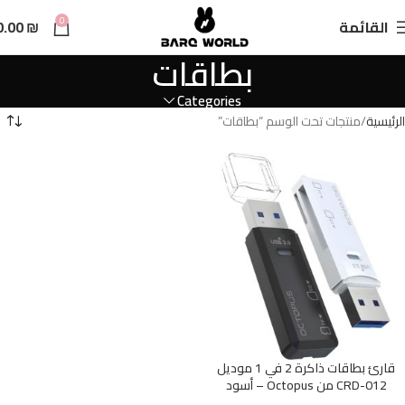
n
0
القائمة
₪
0.00
t
بطاقات
Categories
الرئيسية
منتجات تحت الوسم “بطاقات”
قارئ بطاقات ذاكرة 2 في 1 موديل
CRD-012 من Octopus – أسود