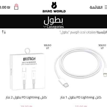
n
0
القائمة
₪
0.00
t
بطول
Categories
الرئيسية
منتجات تحت الوسم “بطول”
SOLD O
SOLD O
UT
UT
كابل PD Lightning بطول 1 متر
كابل PD Lightning بطول 2 متر
29.00
₪
15.00
₪