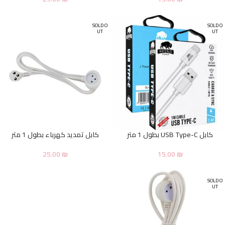
SOLD O
SOLD O
UT
UT
كابل USB Type-C بطول 1 متر
كابل تمديد كهرباء بطول 1 متر
25.00
₪
15.00
₪
SOLD O
UT