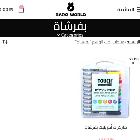
n
0
القائمة
₪
0.00
t
بفرشاة
Categories
الرئيسية
منتجات تحت الوسم “بفرشاة”
SOLD O
UT
ماركرات أكريليك بفرشاة
35.00
₪