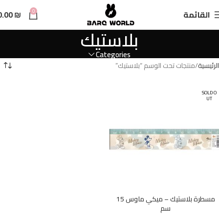
n
0
القائمة
₪
0.00
t
بلاستيك
Categories
الرئيسية
منتجات تحت الوسم “بلاستيك”
SOLD O
UT
مسطرة بلاستيك – ميكي ماوس 15
سم