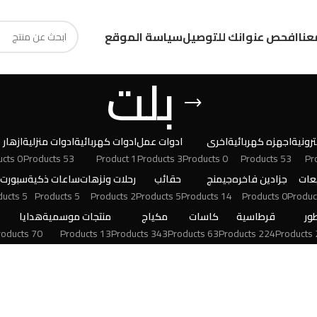
عنا
افحص عنوانك للتوصيل
سياسة الموقع
بلت
رونية
اجهزه كهربائية
اخرى
ادوات عمل
ادوات كهربائية
ادوات منزلية
ازهار
0 Products
53 Products
1 Product
3 Products
0 Products
53 Products
عات
جزادين فاخره
جيمنج
حقائب
رحلات ونزهات
ساعات ذكية
سبورت
5 Products
5 Products
2 Products
5 Products
14 Products
0 Products
ور
قرطاسية
كاسات
مكياج
منتجات موسمية
هدايا
70 Products
13 Products
343 Products
63 Products
224 Products
24