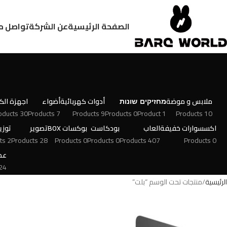
الصفحة الرئيسية
عن الشركة
تواصل م
ملابس و موضة
מחזיקים
שונות
أدوات كهربائية
أضواء
اجهزة الكت
30 Products
7 Products
9 Products
0 Products
1 Product
10 Products
اكسسوارات خفيفة
العاب
بودكاست
بوكسات BOX
تصوير
توزي
2 Products
28 Products
0 Products
0 Products
407 Products
0 Products
عط
 Products
الرئيسية
منتجات تحت الوسم “بلت”