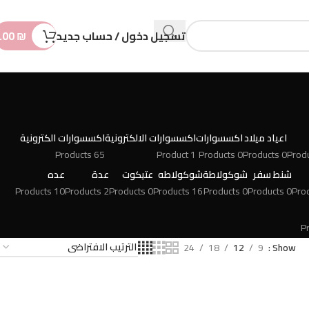
n
t
تسجيل دخول / حساب جديد
₪
.00
اعياد ميلاد
اكسسوارات
اكسسوارات الالكترونية
اكسسوارات الكترونية
65 Products
1 Product
0 Products
0 Products
شنط سفر
شوكولاطة
شوكولاطه
عتيكوت
عدة
عده
10 Products
2 Products
0 Products
16 Products
0 Products
0 Products
24
18
12
9
Show