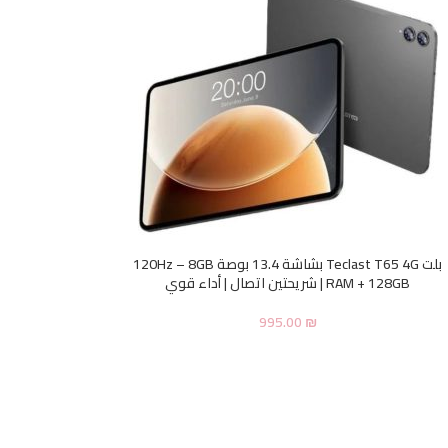
بلت Teclast T65 4G بشاشة 13.4 بوصة 120Hz – 8GB
RAM + 128GB | شريحتين اتصال | أداء قوي
995.00
₪