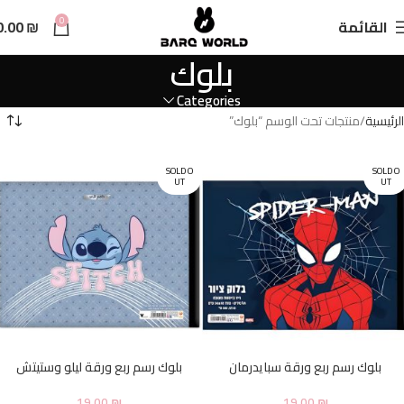
n
0
القائمة
₪
0.00
t
بلوك
Categories
الرئيسية
منتجات تحت الوسم “بلوك”
SOLD O
SOLD O
UT
UT
بلوك رسم ربع ورقة سبايدرمان
بلوك رسم ربع ورقة ليلو وستيتش
19.00
₪
19.00
₪