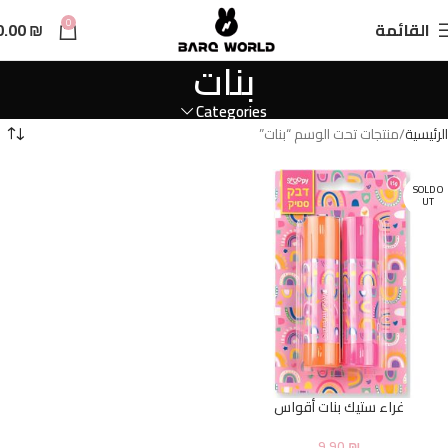
n
0
القائمة
₪
0.00
t
بنات
Categories
الرئيسية
منتجات تحت الوسم “بنات”
SOLD O
UT
غراء ستيك بنات أقواس
9.90
₪