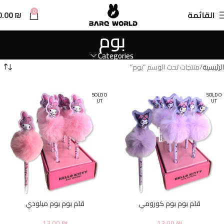
n
0
القائمة
₪
0.00
t
بوم
Categories
الرئيسية
منتجات تحت الوسم “بوم”
SOLD O
SOLD O
UT
UT
قلم بوم بوم كورومي
قلم بوم بوم ميلودي
13.00
₪
13.00
₪