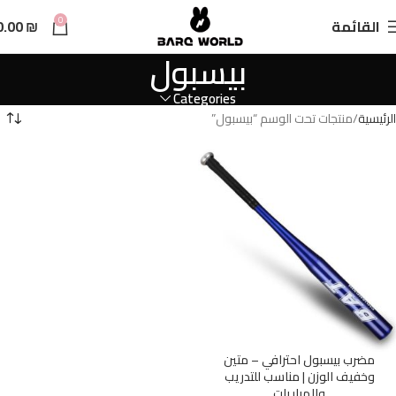
n
0
القائمة
₪
0.00
t
بيسبول
Categories
الرئيسية
منتجات تحت الوسم “بيسبول”
مضرب بيسبول احترافي – متين
وخفيف الوزن | مناسب للتدريب
والمباريات