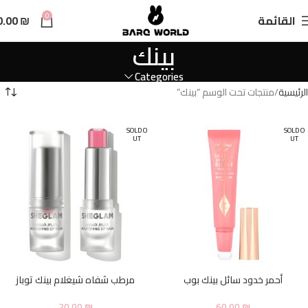
n
0
القائمة
₪
0.00
t
بينك
Categories
الرئيسية
منتجات تحت الوسم “بينك”
SOLD O
SOLD O
UT
UT
أحمر خدود سائل بينك بوب
مرطب شفاه شيغلام بينك توباز
20.00
₪
60.00
₪