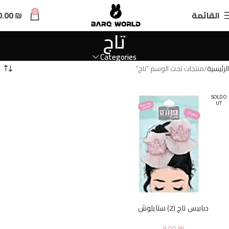
n
0
القائمة
₪
0.00
t
تاج
Categories
الرئيسية
منتجات تحت الوسم “تاج”
SOLD O
UT
دبابيس تاج (2) ستايلوش
9.00
₪