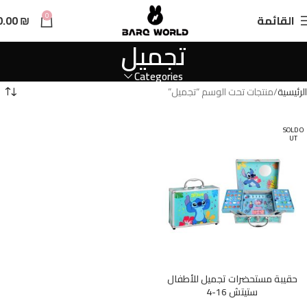
n
0
القائمة
₪
0.00
t
تجميل
Categories
الرئيسية
منتجات تحت الوسم “تجميل”
SOLD O
UT
حقيبة مستحضرات تجميل للأطفال
ستيتش 16-4