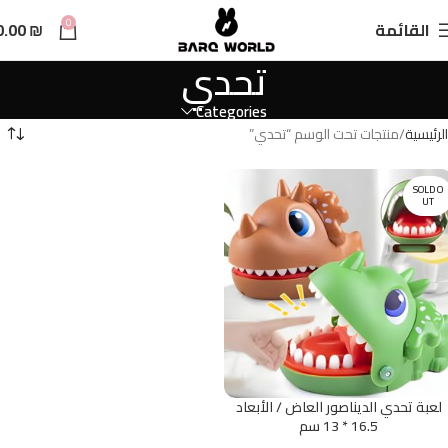
n
0
القائمة
₪
0.00
t
تحدي
Categories
الرئيسية
منتجات تحت الوسم “تحدي”
SOLD O
UT
لعبة تحدي الديناصور العاض / الأبعاد
16.5 * 13 سم