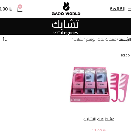
n
0
القائمة
₪
0.00
t
تشابك
Categories
الرئيسية
منتجات تحت الوسم “تشابك”
SOLD O
UT
مشط لفك التشابك
11.00
₪