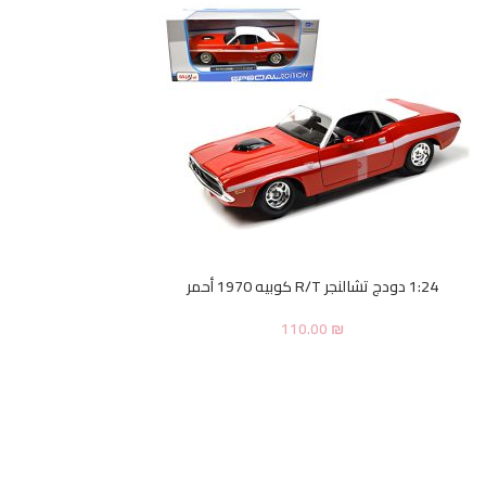
1:24 دودج تشالنجر R/T كوبيه 1970 أحمر
110.00
₪