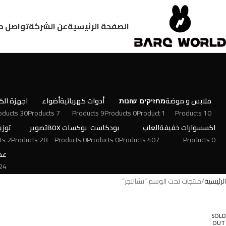
الصفحة الرئيسية
عن الشركة
تواصل م
ملابس و موضة
מחזיקים
שונות
أدوات كهربائية
أضواء
اجهزة الكت
30 Products
7 Products
9 Products
0 Products
1 Product
10 Products
اكسسوارات خفيفة
العاب
بودكاست
بوكسات BOX
تصوير
توزي
2 Products
28 Products
0 Products
0 Products
407 Products
0 Products
عط
 Products
الرئيسية
منتجات تحت الوسم “تشالنجر”
SOLD
OUT