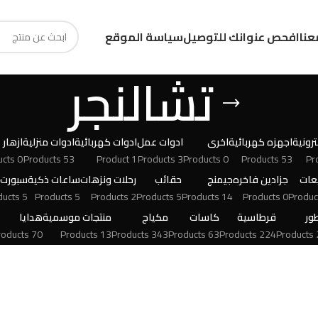
عنا
افحص عنوانك للتوصيل
سياسة الموقع
تشالنجر
رونية
اجهزه كهربائية
اخرى
ادوات عمل
ادوات كهربائية
ادوات منزلية
ازهار
0 Products
53 Products
1 Product
3 Products
0 Products
53 Products
عات
جزادين فاخره
جيمنج
حقائب
رحلات ونزهات
ساعات ذكية
سبورت
5 Products
5 Products
2 Products
5 Products
14 Products
0 Products
ور
قرطاسية
كاسات
مكياج
منتجات موسمية
هدايا
70 Products
13 Products
343 Products
63 Products
224 Products
24