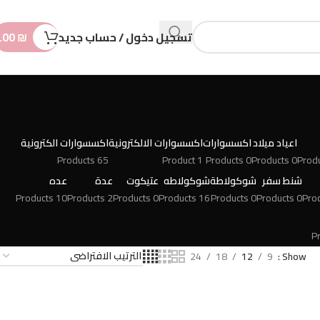
n
t
تسجيل دخول / حساب جديد
₪
.00
اعياد ميلاد
اكسسوارات
اكسسوارات الالكترونية
اكسسوارات الكترونية
65 Products
1 Product
0 Products
0 Products
شنط سفر
شوكولاطة
شوكولاطه
عتيكوت
عدة
عده
10 Products
2 Products
0 Products
16 Products
0 Products
0 Products
24
18
12
9
Show