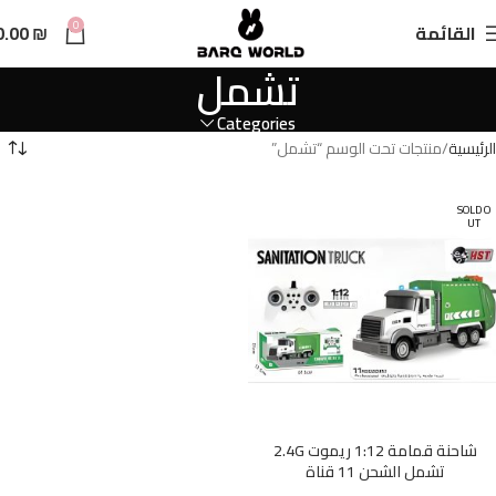
n
0
القائمة
₪
0.00
t
تشمل
Categories
الرئيسية
منتجات تحت الوسم “تشمل”
SOLD O
UT
شاحنة قمامة 1:12 ريموت 2.4G
تشمل الشحن 11 قناة