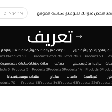
عنا
افحص عنوانك للتوصيل
سياسة الموقع
تعريف
رونية
اجهزه كهربائية
اخرى
ادوات عمل
ادوات كهربائية
ادوات منزلية
ازهار
0 Products
53 Products
1 Product
3 Products
0 Products
53 Products
عات
جزادين فاخره
جيمنج
حقائب
رحلات ونزهات
ساعات ذكية
سبورت
5 Products
5 Products
2 Products
5 Products
14 Products
0 Products
ور
قرطاسية
كاسات
مكياج
منتجات موسمية
هدايا
70 Products
13 Products
343 Products
63 Products
224 Products
24