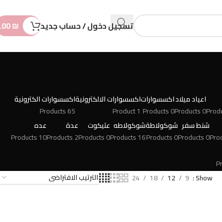
n
t
تسجيل دخول / حساب جديد
₪
.00
اعياد ميلاد
اكسسوارات
اكسسوارات الالكترونية
اكسسوارات الكترونية
65 Products
1 Product
0 Products
0 Products
شنط سفر
شوكولاطة
شوكولاطه
عتيكوت
عدة
عده
10 Products
2 Products
0 Products
16 Products
0 Products
0 Products
24
18
12
9
Show