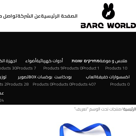
الصفحة الرئيسية
عن الشركة
تواصل م
ملابس و موضة
מחזיקים
שונות
أدوات كهربائية
أضواء
اجهزة الكت
30 Products
7 Products
9 Products
0 Products
1 Product
10 Products
اكسسوارات خفيفة
العاب
بودكاست
بوكسات BOX
تصوير
توزي
2 Products
28 Products
0 Products
0 Products
407 Products
0 Products
عط
 Products
الرئيسية
منتجات تحت الوسم “تعريف”