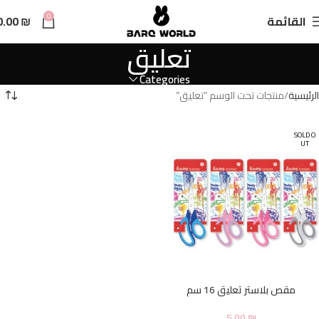
n
0
القائمة
₪
0.00
t
تعليق
Categories
الرئيسية
منتجات تحت الوسم “تعليق”
SOLD O
UT
مقص بلاستر تعليق 16 سم
5.00
₪