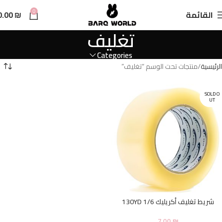
n
0
القائمة
₪
0.00
t
تغليف
Categories
الرئيسية
منتجات تحت الوسم “تغليف”
SOLD O
UT
شريط تغليف أكريليك 1/6 130YD
7.00
₪