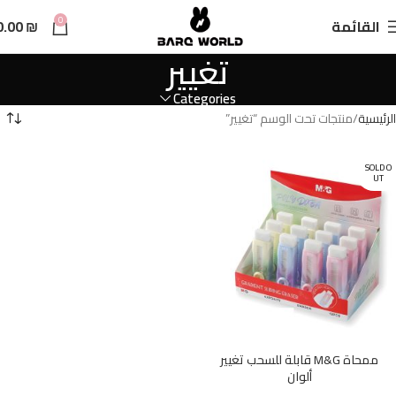
n
0
القائمة
₪
0.00
t
تغيير
Categories
الرئيسية
منتجات تحت الوسم “تغيير”
SOLD O
UT
ممحاة M&G قابلة للسحب تغيير
ألوان