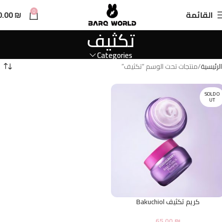
n
0
القائمة
₪
0.00
t
تكثيف
Categories
الرئيسية
منتجات تحت الوسم “تكثيف”
SOLD O
UT
كريم تكثيف Bakuchiol
65.00
₪