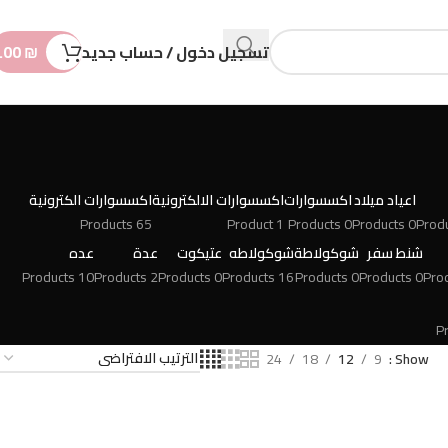
n
t
تسجيل دخول / حساب جديد
₪
.00
اعياد ميلاد
اكسسوارات
اكسسوارات الالكترونية
اكسسوارات الكترونية
65 Products
1 Product
0 Products
0 Products
شنط سفر
شوكولاطة
شوكولاطه
عتيكوت
عدة
عده
10 Products
2 Products
0 Products
16 Products
0 Products
0 Products
24
18
12
9
Show