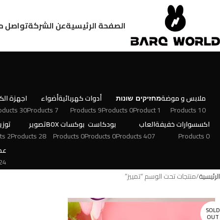
الصفحة الرئيسية
عن الشركة
تواصل م
ملابس و موضة
מחזיקים
שונות
أدوات كهربائية
أضواء
اجهزة الكت
30 Products
7 Products
9 Products
0 Products
1 Product
10 Products
اكسسوارات خفيفة
العاب
بودكاست
بوكسات BOX
تصوير
توزي
2 Products
28 Products
0 Products
0 Products
407 Products
0 Products
عط
 Products
الرئيسية
منتجات تحت الوسم “تمييز”
SOLD
OUT