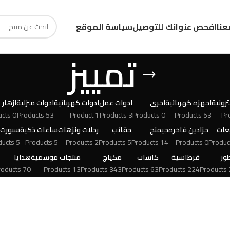
عنا
افحص عنوانك للتوصيل
سياسة الموقع
تمييز
رونية
اجهزه كهربائية
اخرى
ادوات عمل
ادوات كهربائية
ادوات منزلية
ازهار
0 Products
53 Products
1 Product
3 Products
0 Products
53 Products
عات
جزادين فاخره
جيمنج
حقائب
رحلات ونزهات
ساعات ذكية
سبورت
5 Products
5 Products
2 Products
5 Products
14 Products
0 Products
ور
قرطاسية
كاسات
مكياج
منتجات موسمية
هدايا
70 Products
13 Products
343 Products
63 Products
224 Products
24