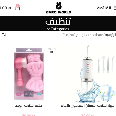
n
0
القائمة
₪
0.00
t
تنظيف
Categories
الرئيسية
منتجات تحت الوسم “تنظيف”
SOLD O
UT
جهاز تنظيف الأسنان المحمول بالماء
طقم تنظيف الوجه
30.00
₪
50.00
₪