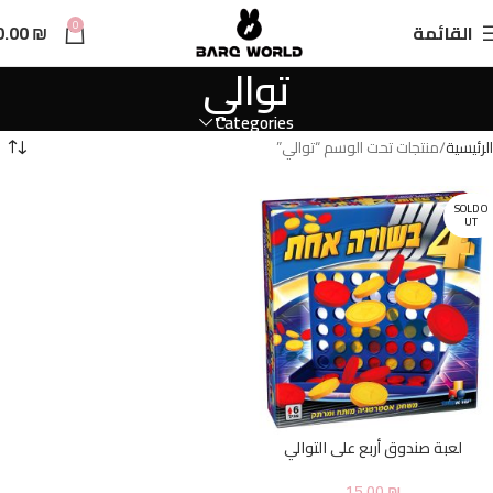
n
0
القائمة
₪
0.00
t
توالي
Categories
الرئيسية
منتجات تحت الوسم “توالي”
SOLD O
UT
لعبة صندوق أربع على التوالي
15.00
₪