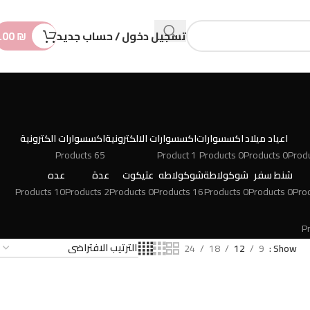
n
t
تسجيل دخول / حساب جديد
₪
.00
اعياد ميلاد
اكسسوارات
اكسسوارات الالكترونية
اكسسوارات الكترونية
65 Products
1 Product
0 Products
0 Products
شنط سفر
شوكولاطة
شوكولاطه
عتيكوت
عدة
عده
10 Products
2 Products
0 Products
16 Products
0 Products
0 Products
24
18
12
9
Show