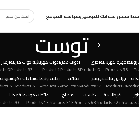
عنا
افحص عنوانك للتوصيل
سياسة الموقع
توست
رونية
اجهزه كهربائية
اخرى
ادوات عمل
ادوات كهربائية
ادوات منزلية
ازهار
0 Products
53 Products
1 Product
3 Products
0 Products
53 Products
عات
جزادين فاخره
جيمنج
حقائب
رحلات ونزهات
ساعات ذكية
سبورت
5 Products
5 Products
2 Products
5 Products
14 Products
0 Products
ور
قرطاسية
كاسات
مكياج
منتجات موسمية
هدايا
70 Products
13 Products
343 Products
63 Products
224 Products
24