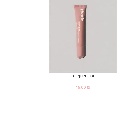
RHODE توست
15.00
₪