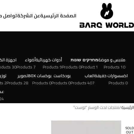
الصفحة الرئيسية
عن الشركة
تواصل م
ملابس و موضة
מחזיקים
שונות
أدوات كهربائية
أضواء
اجهزة الكت
30 Products
7 Products
9 Products
0 Products
1 Product
10 Products
اكسسوارات خفيفة
العاب
بودكاست
بوكسات BOX
تصوير
توزي
2 Products
28 Products
0 Products
0 Products
407 Products
0 Products
عط
 Products
الرئيسية
منتجات تحت الوسم “توست”
SOLD
OUT