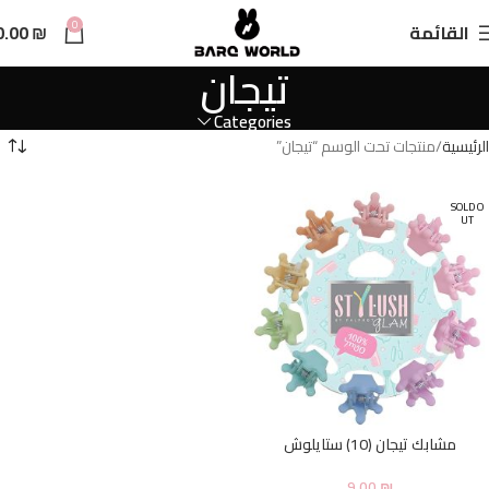
n
0
القائمة
₪
0.00
t
تيجان
Categories
الرئيسية
منتجات تحت الوسم “تيجان”
SOLD O
UT
مشابك تيجان (10) ستايلوش
9.00
₪