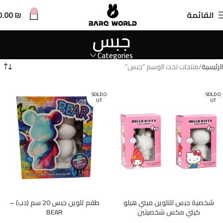
n
0
القائمة
₪
0.00
t
جبس
Categories
الرئيسية
منتجات تحت الوسم “جبس”
SOLD O
SOLD O
UT
UT
شخصية جبس للتلوين ميني هيلو
طقم تلوين جبس 20 سم (دب) –
كيتي مكس شخصيتين
BEAR